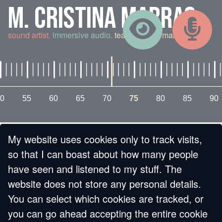
M. CRISTINA MARRAS
sound artist.
immersive audio.
teaching and making.
0
55
60
65
70
75
80
85
90
My website uses cookies only to track visits,
« BACK
so that I can boast about how many people
have seen and listened to my stuff. The
ABBRACCIO, CON
website does not store any personal details.
You can select which cookies are tracked, or
MOMENTI DI
you can go ahead accepting the entire cookie