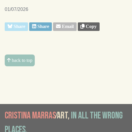
01/07/2026
Share
Share
Email
Copy
back to top
Cristina Marras
⁄Art,
in all the wrong
places.